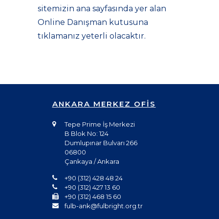
sitemizin ana sayfasında yer alan
Online Danışman kutusuna
tıklamanız yeterli olacaktır.
ANKARA MERKEZ OFİS
Tepe Prime İş Merkezi
B Blok No: 124
Dumlupınar Bulvarı 266
06800
Çankaya / Ankara
+90 (312) 428 48 24
+90 (312) 427 13 60
+90 (312) 468 15 60
fulb-ank@fulbright.org.tr