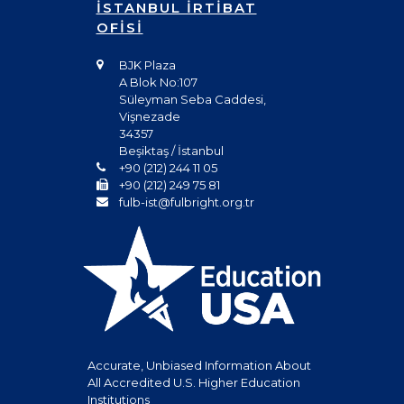
İSTANBUL İRTİBAT
OFİSİ
BJK Plaza
A Blok No:107
Süleyman Seba Caddesi,
Vişnezade
34357
Beşiktaş / İstanbul
+90 (212) 244 11 05
+90 (212) 249 75 81
fulb-ist@fulbright.org.tr
Accurate, Unbiased Information About
All Accredited U.S. Higher Education
Institutions