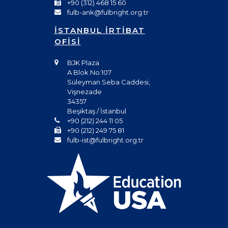
+90 (312) 468 15 60
fulb-ank@fulbright.org.tr
İSTANBUL İRTİBAT
OFİSİ
BJK Plaza
A Blok No:107
Süleyman Seba Caddesi,
Vişnezade
34357
Beşiktaş / İstanbul
+90 (212) 244 11 05
+90 (212) 249 75 81
fulb-ist@fulbright.org.tr