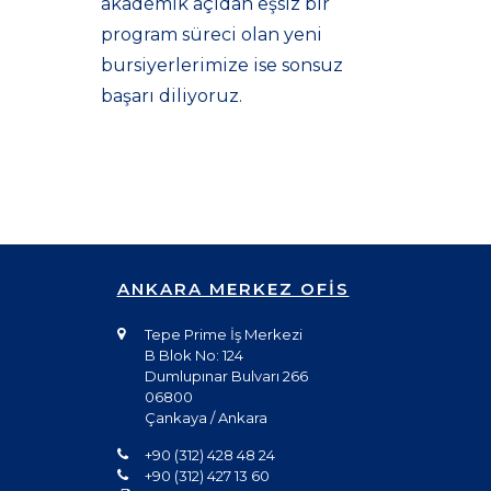
akademik açıdan eşsiz bir
program süreci olan yeni
bursiyerlerimize ise sonsuz
başarı diliyoruz.
ANKARA MERKEZ OFİS
Tepe Prime İş Merkezi
B Blok No: 124
Dumlupınar Bulvarı 266
06800
Çankaya / Ankara
+90 (312) 428 48 24
+90 (312) 427 13 60