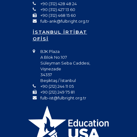
+90 (312) 428 48 24
+90 (312) 427 13 60
+90 (312) 468 15 60
fulb-ank@fulbright.org.tr
İSTANBUL İRTİBAT
OFİSİ
BJK Plaza
A Blok No:107
Süleyman Seba Caddesi,
Vişnezade
34357
Beşiktaş / İstanbul
+90 (212) 244 11 05
+90 (212) 249 75 81
fulb-ist@fulbright.org.tr