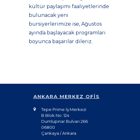
kültür paylaşımı faaliyetlerinde
bulunacak yeni
bursiyerlerimize ise, Ağustos
ayında başlayacak programları
boyunca başarılar dileriz.
ANKARA MERKEZ OFİS
Tepe Prime İş Merkezi
B Blok No: 124
Dumlupınar Bulvarı 266
06800
Çankaya / Ankara