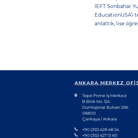
IEFT Sonbahar Yu
EducationUSA’i te
anlattık, lise öğr
ANKARA MERKEZ OFİ
Tepe Prime İş Merkezi
B Blok No: 124
Dumlupınar Bulvarı 266
06800
Çankaya / Ankara
+90 (312) 428 48 24
+90 (312) 427 13 60