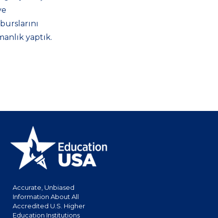
ve
burslarını
manlık yaptık.
Accurate, Unbiased
Information About All
Accredited U.S. Higher
Education Institutions