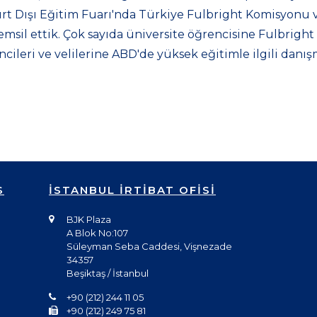
rt Dışı Eğitim Fuarı'nda Türkiye Fulbright Komisyonu 
msil ettik. Çok sayıda üniversite öğrencisine Fulbright 
encileri ve velilerine ABD'de yüksek eğitimle ilgili danış
S
İSTANBUL İRTİBAT OFİSİ
BJK Plaza
A Blok No:107
Süleyman Seba Caddesi, Vişnezade
34357
Beşiktaş / İstanbul
+90 (212) 244 11 05
+90 (212) 249 75 81