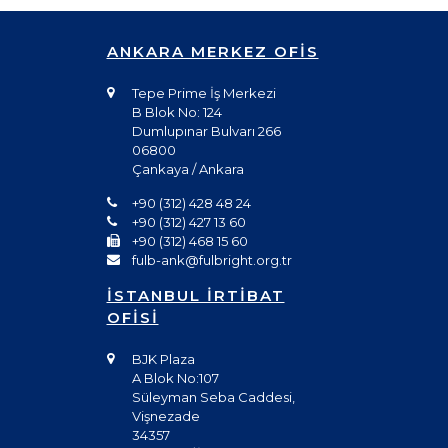
ANKARA MERKEZ OFİS
Tepe Prime İş Merkezi
B Blok No: 124
Dumlupınar Bulvarı 266
06800
Çankaya / Ankara
+90 (312) 428 48 24
+90 (312) 427 13 60
+90 (312) 468 15 60
fulb-ank@fulbright.org.tr
İSTANBUL İRTİBAT
OFİSİ
BJK Plaza
A Blok No:107
Süleyman Seba Caddesi,
Vişnezade
34357