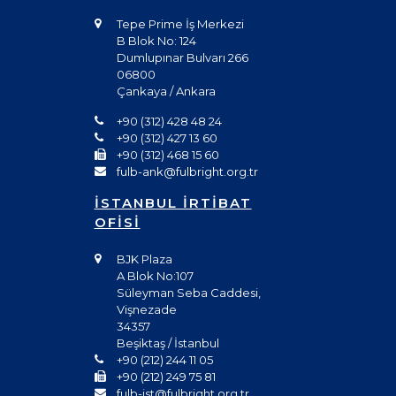
Tepe Prime İş Merkezi
B Blok No: 124
Dumlupınar Bulvarı 266
06800
Çankaya / Ankara
+90 (312) 428 48 24
+90 (312) 427 13 60
+90 (312) 468 15 60
fulb-ank@fulbright.org.tr
İSTANBUL İRTİBAT
OFİSİ
BJK Plaza
A Blok No:107
Süleyman Seba Caddesi,
Vişnezade
34357
Beşiktaş / İstanbul
+90 (212) 244 11 05
+90 (212) 249 75 81
fulb-ist@fulbright.org.tr