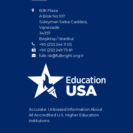
BJK Plaza
A Blok No:107
Süleyman Seba Caddesi,
Vişnezade
34357
Beşiktaş / İstanbul
+90 (212) 244 11 05
+90 (212) 249 75 81
fulb-ist@fulbright.org.tr
Accurate, Unbiased Information About
All Accredited U.S. Higher Education
Institutions