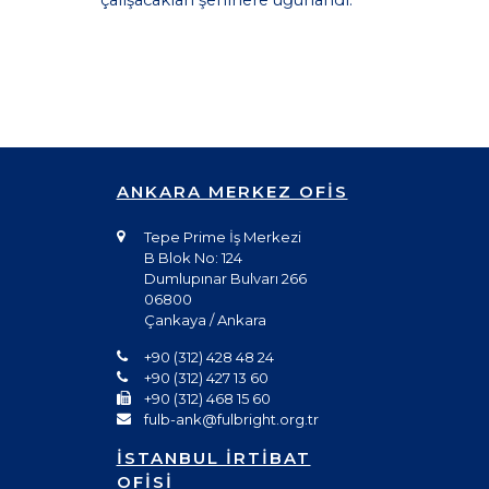
çalışacakları şehirlere uğurlandı.
ANKARA MERKEZ OFİS
Tepe Prime İş Merkezi
B Blok No: 124
Dumlupınar Bulvarı 266
06800
Çankaya / Ankara
+90 (312) 428 48 24
+90 (312) 427 13 60
+90 (312) 468 15 60
fulb-ank@fulbright.org.tr
İSTANBUL İRTİBAT
OFİSİ