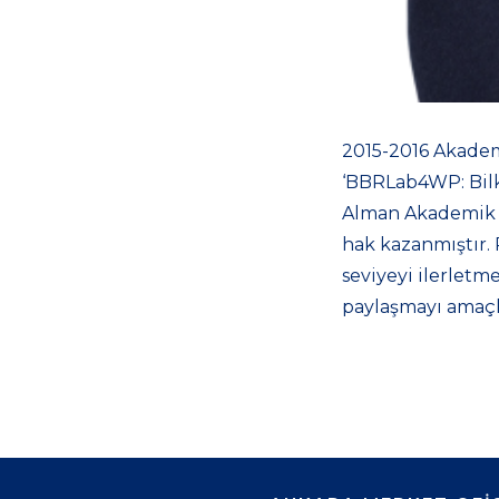
2015-2016 Akadem
‘BBRLab4WP: Bilk
Alman Akademik De
hak kazanmıştır. 
seviyeyi ilerletme
paylaşmayı amaçl