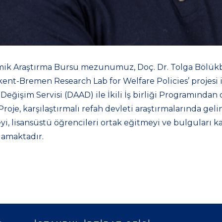
ik Araştırma Bursu mezunumuz, Doç. Dr. Tolga Bölükb
ent-Bremen Research Lab for Welfare Policies’ projesi 
ğişim Servisi (DAAD) ile İkili İş birliği Programından
Proje, karşılaştırmalı refah devleti araştırmalarında gel
yi, lisansüstü öğrencileri ortak eğitmeyi ve bulguları kar
amaktadır.