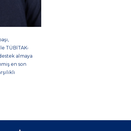
aşı,
ile TÜBİTAK-
 destek almaya
inmiş en son
şılıklı