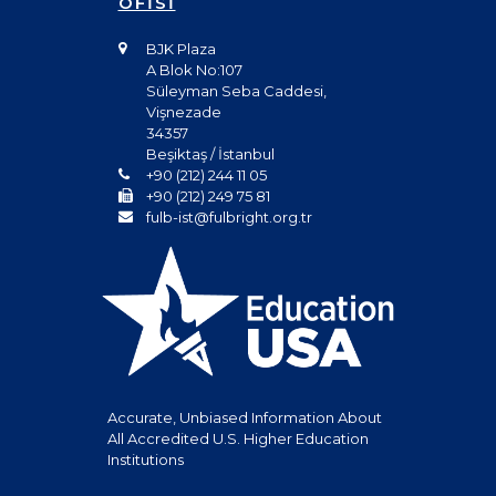
OFİSİ
BJK Plaza
A Blok No:107
Süleyman Seba Caddesi,
Vişnezade
34357
Beşiktaş / İstanbul
+90 (212) 244 11 05
+90 (212) 249 75 81
fulb-ist@fulbright.org.tr
Accurate, Unbiased Information About
All Accredited U.S. Higher Education
Institutions