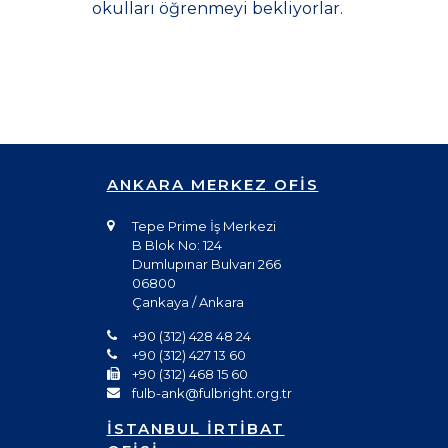
okulları öğrenmeyi bekliyorlar.
ANKARA MERKEZ OFİS
Tepe Prime İş Merkezi
B Blok No: 124
Dumlupınar Bulvarı 266
06800
Çankaya / Ankara
+90 (312) 428 48 24
+90 (312) 427 13 60
+90 (312) 468 15 60
fulb-ank@fulbright.org.tr
İSTANBUL İRTİBAT