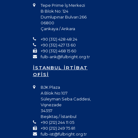
Tepe Prime İş Merkezi
B Blok No: 124
Dumlupınar Bulvarı 266
06800
Çankaya / Ankara
+90 (312) 428 48 24
+90 (312) 427 13 60
+90 (312) 468 15 60
fulb-ank@fulbright.org.tr
İSTANBUL İRTİBAT
OFİSİ
BJK Plaza
A Blok No:107
Süleyman Seba Caddesi,
Vişnezade
34357
Beşiktaş / İstanbul
+90 (212) 244 11 05
+90 (212) 249 75 81
fulb-ist@fulbright.org.tr