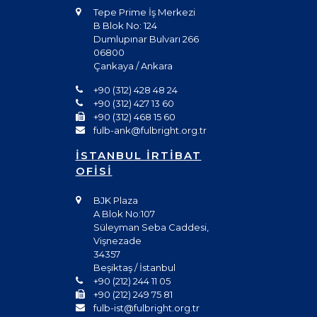
Tepe Prime İş Merkezi
B Blok No: 124
Dumlupınar Bulvarı 266
06800
Çankaya / Ankara
+90 (312) 428 48 24
+90 (312) 427 13 60
+90 (312) 468 15 60
fulb-ank@fulbright.org.tr
İSTANBUL İRTİBAT
OFİSİ
BJK Plaza
A Blok No:107
Süleyman Seba Caddesi,
Vişnezade
34357
Beşiktaş / İstanbul
+90 (212) 244 11 05
+90 (212) 249 75 81
fulb-ist@fulbright.org.tr