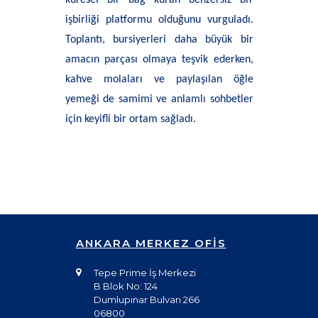
küresel bir bağ kuran benzersiz bir
işbirliği platformu olduğunu vurguladı.
Toplantı, bursiyerleri daha büyük bir
amacın parçası olmaya teşvik ederken,
kahve molaları ve paylaşılan öğle
yemeği de samimi ve anlamlı sohbetler
için keyifli bir ortam sağladı.
ANKARA MERKEZ OFİS
Tepe Prime İş Merkezi
B Blok No: 124
Dumlupınar Bulvarı 266
06800