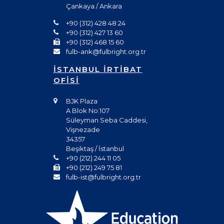
Çankaya / Ankara
+90 (312) 428 48 24
+90 (312) 427 13 60
+90 (312) 468 15 60
fulb-ank@fulbright.org.tr
İSTANBUL İRTİBAT
OFİSİ
BJK Plaza
A Blok No:107
Süleyman Seba Caddesi,
Vişnezade
34357
Beşiktaş / İstanbul
+90 (212) 244 11 05
+90 (212) 249 75 81
fulb-ist@fulbright.org.tr