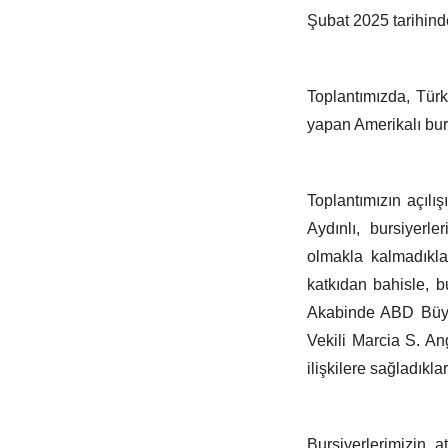
Şubat 2025 tarihind
Toplantımızda, Türki
yapan Amerikalı burs
Toplantımızın açılış
Aydınlı, bursiyerl
olmakla kalmadıkla
katkıdan bahisle, 
Akabinde ABD Büyük
Vekili Marcia S. Ang
ilişkilere sağladıklar
Bursiyerlerimizin 