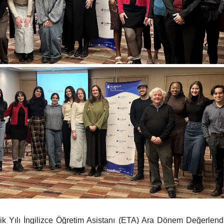
 Yılı İngilizce Öğretim Asistanı (ETA) Ara Dönem Değerlendi