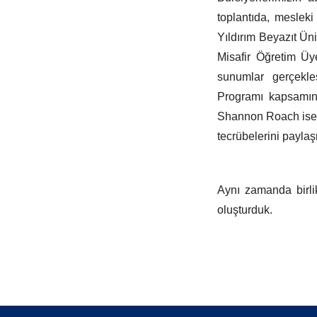
toplantıda, meslek
Yıldırım Beyazıt Ün
Misafir Öğretim Üye
sunumlar gerçekleş
Programı kapsamınd
Shannon Roach ise he
tecrübelerini paylaş
Aynı zamanda birlikt
oluşturduk.