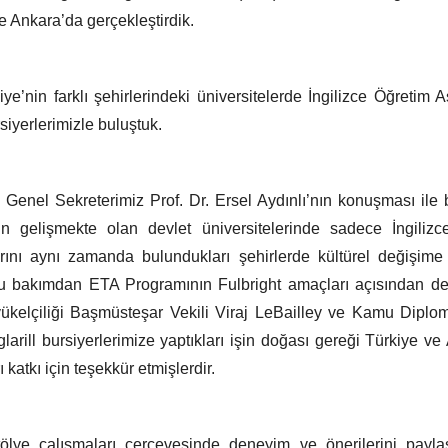
e Ankara’da gerçekleştirdik.
ye’nin farklı şehirlerindeki üniversitelerde İngilizce Öğretim 
iyerlerimizle buluştuk.
ı Genel Sekreterimiz Prof. Dr. Ersel Aydınlı’nın konuşması ile b
erin gelişmekte olan devlet üniversitelerinde sadece İngilizc
rını aynı zamanda bulundukları şehirlerde kültürel değişime 
bu bakımdan ETA Programının Fulbright amaçları açısından değe
elçiliği Başmüsteşar Vekili Viraj LeBailley ve Kamu Diplom
larill bursiyerlerimize yaptıkları işin doğası gereği Türkiye ve
ı katkı için teşekkür etmişlerdir.
atölye çalışmaları çerçevesinde deneyim ve önerilerini payla